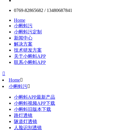
0769-82865682 / 13480687841
Home
小蝌蚪污
小蝌蚪污定制
新闻中心
解决方案
技术研发方案
关于小蝌蚪APP
联系小蝌蚪APP

Home

小蝌蚪污

小蝌蚪APP最新产品
小蝌蚪视频APP下载
小蝌蚪旧版本下载
路灯透镜
隧道灯透镜
人脸识别透镜