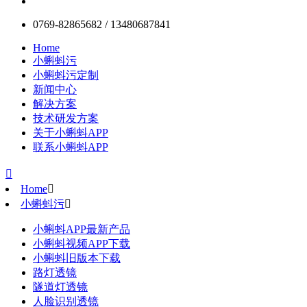
0769-82865682 / 13480687841
Home
小蝌蚪污
小蝌蚪污定制
新闻中心
解决方案
技术研发方案
关于小蝌蚪APP
联系小蝌蚪APP

Home

小蝌蚪污

小蝌蚪APP最新产品
小蝌蚪视频APP下载
小蝌蚪旧版本下载
路灯透镜
隧道灯透镜
人脸识别透镜