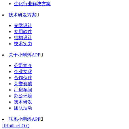
生化行业解决方案
技术研发方案

光学设计
专用软件
结构设计
技术实力
关于小蝌蚪APP

公司简介
企业文化
合作伙伴
荣誉资质
厂房车间
办公环境
技术研发
团队活动
联系小蝌蚪APP


Hotline

Q Q