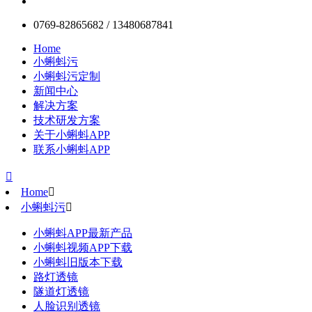
0769-82865682 / 13480687841
Home
小蝌蚪污
小蝌蚪污定制
新闻中心
解决方案
技术研发方案
关于小蝌蚪APP
联系小蝌蚪APP

Home

小蝌蚪污

小蝌蚪APP最新产品
小蝌蚪视频APP下载
小蝌蚪旧版本下载
路灯透镜
隧道灯透镜
人脸识别透镜