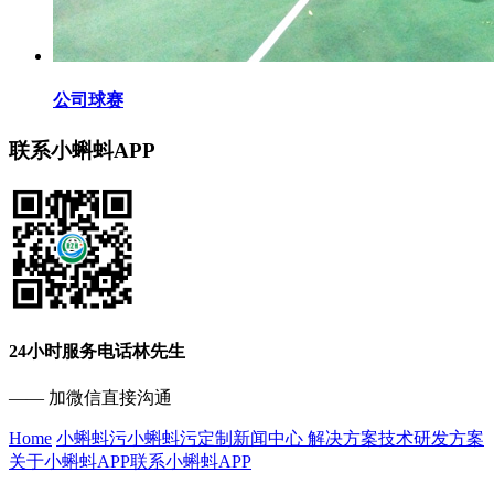
公司球赛
联系小蝌蚪APP
24小时服务电话
林先生
—— 加微信直接沟通
Home
小蝌蚪污
小蝌蚪污定制
新闻中心
解决方案
技术研发方案
关于小蝌蚪APP
联系小蝌蚪APP