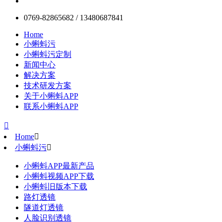
0769-82865682 / 13480687841
Home
小蝌蚪污
小蝌蚪污定制
新闻中心
解决方案
技术研发方案
关于小蝌蚪APP
联系小蝌蚪APP

Home

小蝌蚪污

小蝌蚪APP最新产品
小蝌蚪视频APP下载
小蝌蚪旧版本下载
路灯透镜
隧道灯透镜
人脸识别透镜