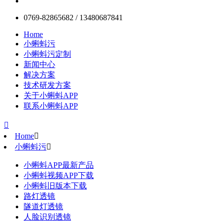
0769-82865682 / 13480687841
Home
小蝌蚪污
小蝌蚪污定制
新闻中心
解决方案
技术研发方案
关于小蝌蚪APP
联系小蝌蚪APP

Home

小蝌蚪污

小蝌蚪APP最新产品
小蝌蚪视频APP下载
小蝌蚪旧版本下载
路灯透镜
隧道灯透镜
人脸识别透镜