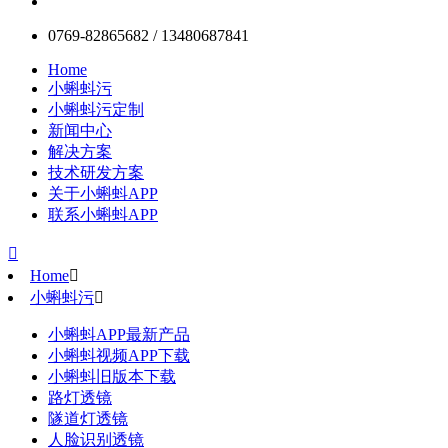
0769-82865682 / 13480687841
Home
小蝌蚪污
小蝌蚪污定制
新闻中心
解决方案
技术研发方案
关于小蝌蚪APP
联系小蝌蚪APP

Home

小蝌蚪污

小蝌蚪APP最新产品
小蝌蚪视频APP下载
小蝌蚪旧版本下载
路灯透镜
隧道灯透镜
人脸识别透镜