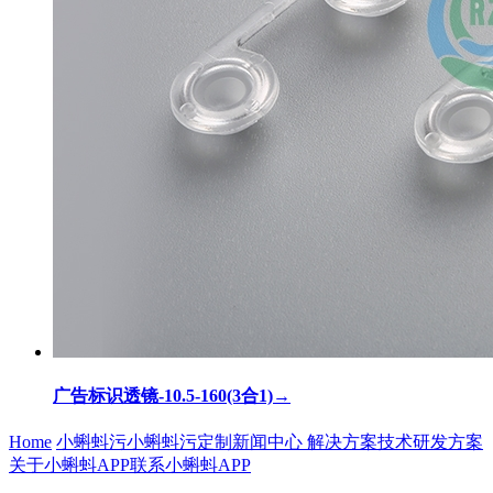
广告标识透镜-10.5-160(3合1)
→
Home
小蝌蚪污
小蝌蚪污定制
新闻中心
解决方案
技术研发方案
关于小蝌蚪APP
联系小蝌蚪APP