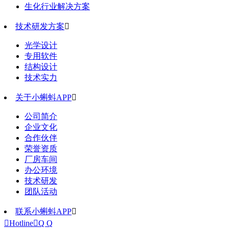
生化行业解决方案
技术研发方案

光学设计
专用软件
结构设计
技术实力
关于小蝌蚪APP

公司简介
企业文化
合作伙伴
荣誉资质
厂房车间
办公环境
技术研发
团队活动
联系小蝌蚪APP


Hotline

Q Q