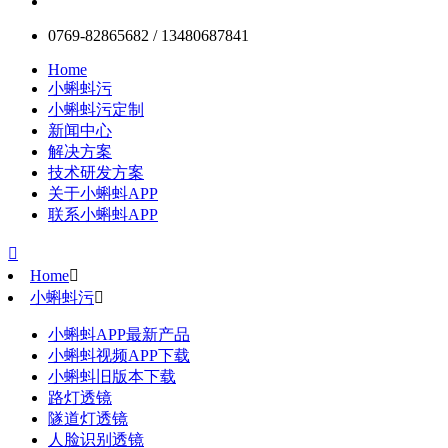
0769-82865682 / 13480687841
Home
小蝌蚪污
小蝌蚪污定制
新闻中心
解决方案
技术研发方案
关于小蝌蚪APP
联系小蝌蚪APP

Home

小蝌蚪污

小蝌蚪APP最新产品
小蝌蚪视频APP下载
小蝌蚪旧版本下载
路灯透镜
隧道灯透镜
人脸识别透镜