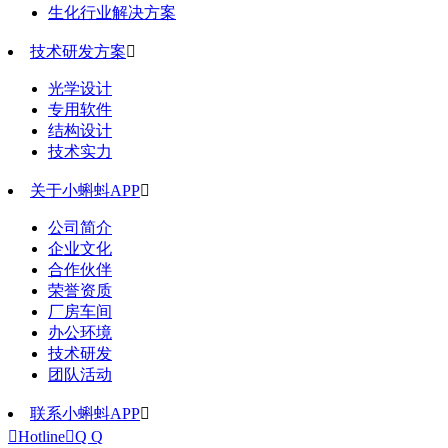
生化行业解决方案
技术研发方案

光学设计
专用软件
结构设计
技术实力
关于小蝌蚪APP

公司简介
企业文化
合作伙伴
荣誉资质
厂房车间
办公环境
技术研发
团队活动
联系小蝌蚪APP


Hotline

Q Q