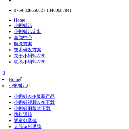
0769-82865682 / 13480687841
Home
小蝌蚪污
小蝌蚪污定制
新闻中心
解决方案
技术研发方案
关于小蝌蚪APP
联系小蝌蚪APP

Home

小蝌蚪污

小蝌蚪APP最新产品
小蝌蚪视频APP下载
小蝌蚪旧版本下载
路灯透镜
隧道灯透镜
人脸识别透镜